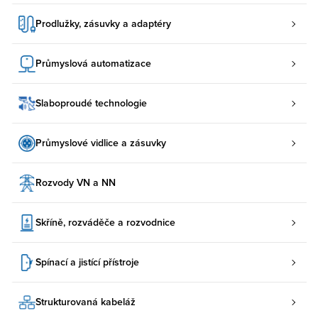
Prodlužky, zásuvky a adaptéry
Průmyslová automatizace
Slaboproudé technologie
Průmyslové vidlice a zásuvky
Rozvody VN a NN
Skříně, rozváděče a rozvodnice
Spínací a jistící přístroje
Strukturovaná kabeláž