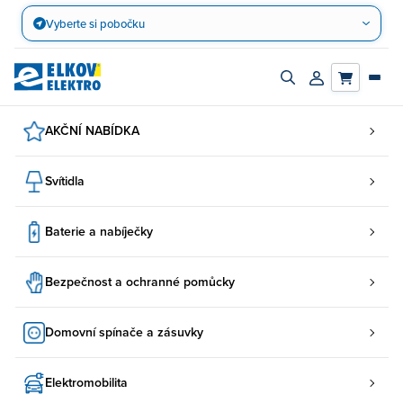
Přejít
Vyberte si pobočku
na
obsah
Zapnout/vypnout
Přihlásit/registro
vyhledávací
účet
panel
AKČNÍ NABÍDKA
Svítidla
Baterie a nabíječky
Bezpečnost a ochranné pomůcky
Domovní spínače a zásuvky
Elektromobilita