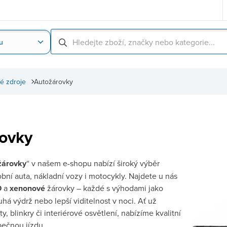
u
Nahrát obrázek produktu
Skenování čárové
é zdroje
Autožárovky
ovky
žárovky
“ v našem e-shopu nabízí široký výběr
obní auta, nákladní vozy i motocykly. Najdete u nás
D
a
xenonové
žárovky – každé s výhodami jako
uhá výdrž nebo lepší viditelnost v noci. Ať už
, blinkry či interiérové osvětlení, nabízíme kvalitní
pečnou jízdu.