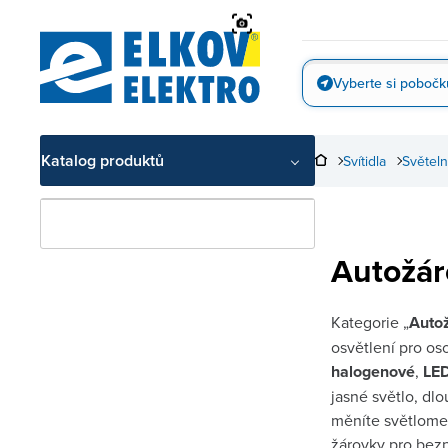
Přejít
na
obsah
Vyberte si pobočk
Vyfotit
Katalog produktů
Svítidla
Světeln
Autožár
Kategorie „
Auto
osvětlení pro os
halogenové
,
LE
jasné světlo, dlo
měníte světlomety
žárovky pro bez