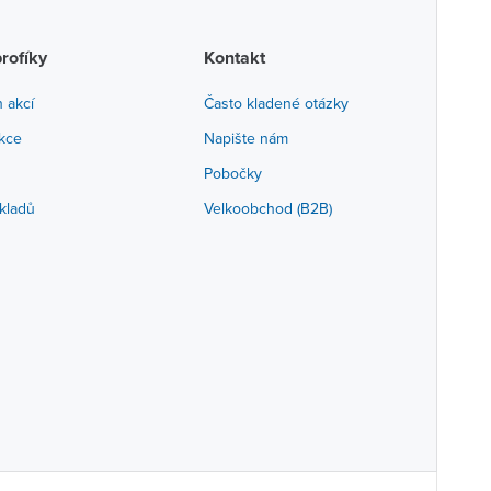
profíky
Kontakt
h akcí
Často kladené otázky
akce
Napište nám
Pobočky
kladů
Velkoobchod (B2B)