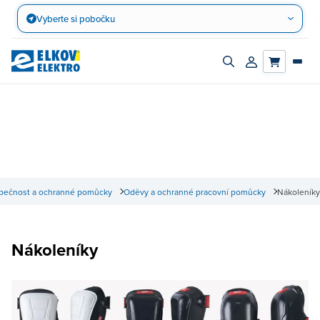
Přejít
Vyberte si pobočku
na
obsah
Zapnout/vypnout
Přihlásit/registro
vyhledávací
účet
panel
pečnost a ochranné pomůcky
Oděvy a ochranné pracovní pomůcky
Nákoleníky
Nákoleníky