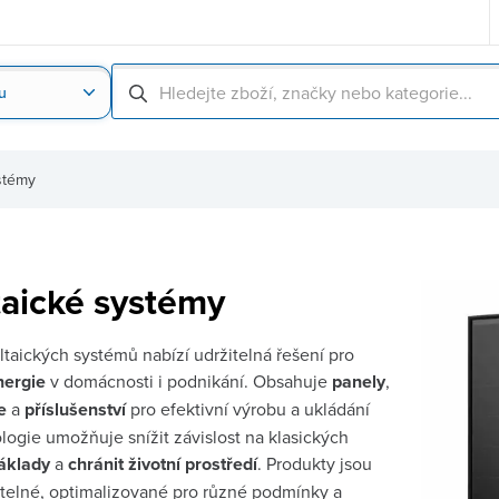
u
Nahrát obrázek produktu
Skenování čárové
stémy
taické systémy
ltaických systémů nabízí udržitelná řešení pro
nergie
v domácnosti i podnikání. Obsahuje
panely
,
ie
a
příslušenství
pro efektivní výrobu a ukládání
ologie umožňuje snížit závislost na klasických
náklady
a
chránit životní prostředí
. Produkty jsou
telné, optimalizované pro různé podmínky a