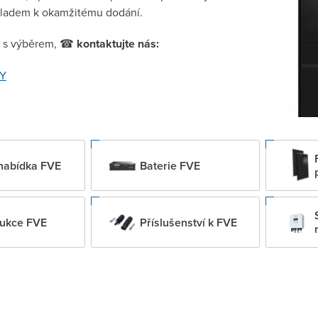
ladem k okamžitému dodání.
t s výběrem,
kontaktujte nás:
☎
GY
nabídka FVE
Baterie FVE
rukce FVE
Příslušenství k FVE