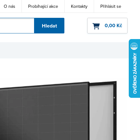
O nás
Probíhající akce
Kontakty
Přihlásit se
0,00 Kč
Hledat
ho kódu