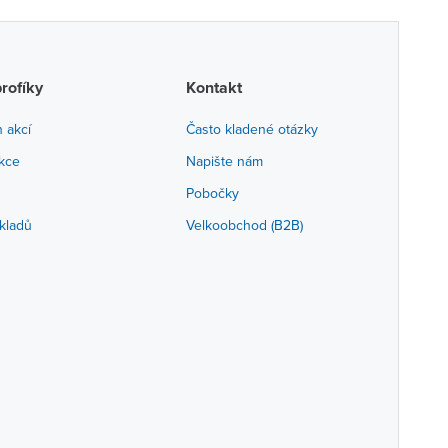
profíky
Kontakt
h akcí
Často kladené otázky
akce
Napište nám
Pobočky
kladů
Velkoobchod (B2B)