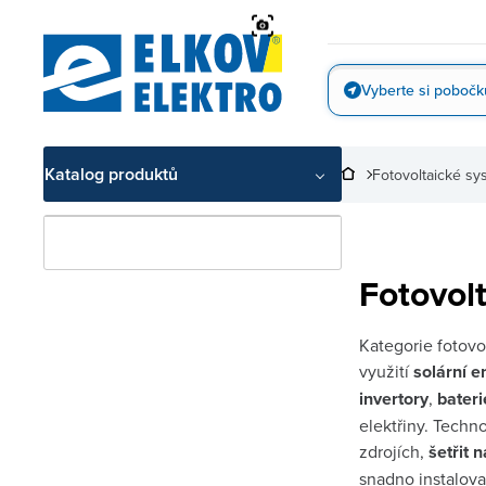
Přejít
na
obsah
Vyberte si pobočk
Vyfotit
Katalog produktů
Fotovoltaické sy
Fotovol
Kategorie fotovo
využití
solární e
invertory
,
bater
elektřiny. Techn
zdrojích,
šetřit 
snadno instalova