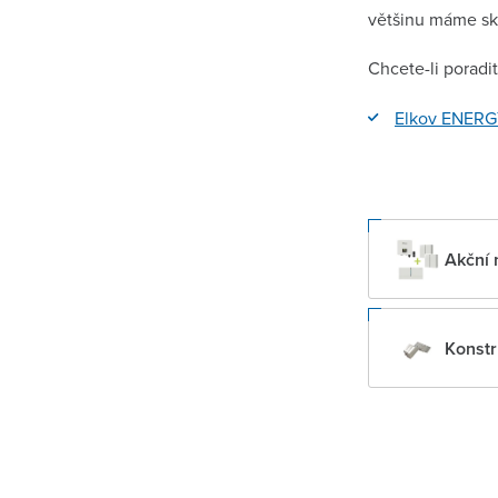
většinu máme sk
Chcete-li poradi
Elkov ENER
Akční 
Konst