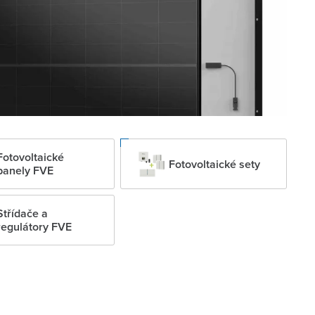
Fotovoltaické
Fotovoltaické sety
panely FVE
Střídače a
regulátory FVE