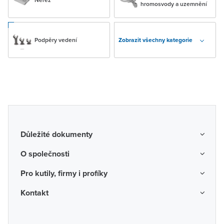
hromosvody a uzemnění
Podpěry vedení
Zobrazit všechny kategorie
Důležité dokumenty
Obchodní podmínky
O společnosti
Možnosti dopravy a platby
O nás
Pro kutily, firmy i profíky
Reklamace a vrácení zboží
Kariéra
Katalogy probíhajících akcí
Kontakt
Odstoupení od smlouvy
Protikorupční program
Probíhající prodejní akce
Spotřebitel
Často kladené otázky
Firemní časopis
Poradenství a návrhy
Ochrana osobních údajů