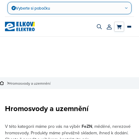
Přejít
Vyberte si pobočku
na
obsah
Zapnout/vypnout
Přihlásit/registro
vyhledávací
účet
panel
Hromosvody a uzemnění
Hromosvody a uzemnění
V této kategorii máme pro vás na výběr
FeZN
, měděné, nerezové
hromosvody. Produkty máme převážně skladem, ihned k dodání.