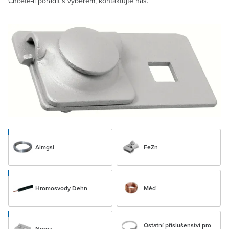
Chcete-li poradit s výběrem, kontaktujte nás.
Almgsi
FeZn
Hromosvody Dehn
Měď
Ostatní příslušenství pro
Nerez