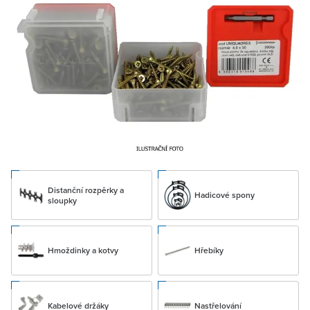
Distanční rozpěrky a
Hadicové spony
sloupky
Hmoždinky a kotvy
Hřebíky
Kabelové držáky
Nastřelování