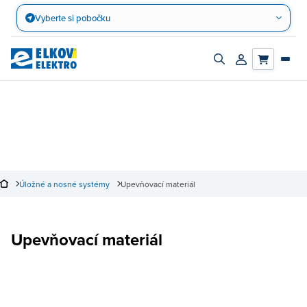
Přejít
Vyberte si pobočku
na
obsah
Zapnout/vypnout
Přihlásit/registro
vyhledávací
účet
panel
Úložné a nosné systémy
Upevňovací materiál
Upevňovací materiál