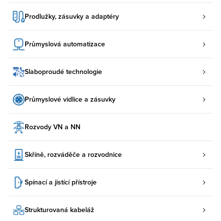
Prodlužky, zásuvky a adaptéry
Průmyslová automatizace
Slaboproudé technologie
Průmyslové vidlice a zásuvky
Rozvody VN a NN
Skříně, rozváděče a rozvodnice
Spínací a jistící přístroje
Strukturovaná kabeláž