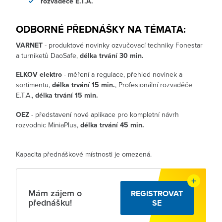
rozvaděče E.T.A.
ODBORNÉ PŘEDNÁŠKY NA TÉMATA:
VARNET
- produktové novinky ozvučovací techniky Fonestar
a turniketů DaoSafe,
délka trvání 30 min.
ELKOV elektro
- měření a regulace, přehled novinek a
sortimentu,
délka trvání 15 min.
, Profesionální rozvaděče
E.T.A.,
délka trvání 15 min.
OEZ
- představení nové aplikace pro kompletní návrh
rozvodnic MiniaPlus,
délka trvání 45 min.
Kapacita přednáškové místnosti je omezená.
Mám zájem o
REGISTROVAT
přednášku!
SE