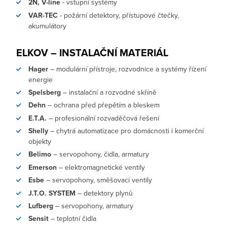
2N, V-line
- vstupní systémy
VAR-TEC
- požární detektory, přístupové čtečky,
akumulátory
ELKOV – INSTALAČNÍ MATERIÁL
Hager
– modulární přístroje, rozvodnice a systémy řízení
energie
Spelsberg
– instalační a rozvodné skříně
Dehn
– ochrana před přepětím a bleskem
E.T.A.
– profesionální rozvaděčová řešení
Shelly
– chytrá automatizace pro domácnosti i komerční
objekty
Belimo
– servopohony, čidla, armatury
Emerson
– elektromagnetické ventily
Esbe
– servopohony, směšovací ventily
J.T.O. SYSTEM
– detektory plynů
Lufberg
– servopohony, armatury
Sensit
– teplotní čidla