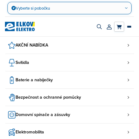
Přejít
Vyberte si pobočku
na
obsah
Zapnout/vypnout
Přihlásit/registro
vyhledávací
účet
panel
AKČNÍ NABÍDKA
Svítidla
Baterie a nabíječky
Bezpečnost a ochranné pomůcky
Domovní spínače a zásuvky
Elektromobilita