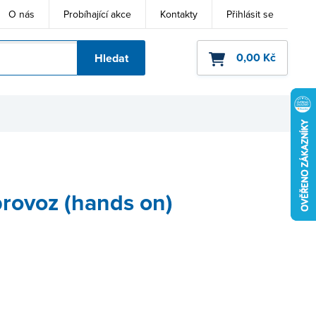
O nás
Probíhající akce
Kontakty
Přihlásit se
0,00 Kč
Hledat
ho kódu
provoz (hands on)