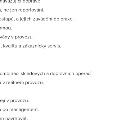
 navazující dopravě.
n, ne jen reportování.
stupů, a jejich zavádění do praxe.
irmou.
ovány v provozu.
 kvalitu a zákaznický servis.
 kombinaci skladových a dopravních operací.
 v reálném provozu.
ějí v provozu.
du po management.
en navrhovat.