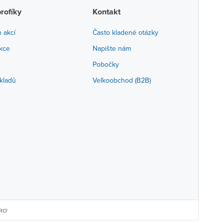
profíky
Kontakt
h akcí
Často kladené otázky
akce
Napište nám
Pobočky
kladů
Velkoobchod (B2B)