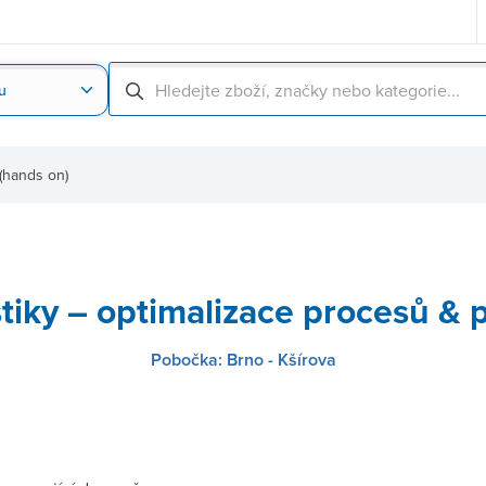
u
Nahrát obrázek produktu
Skenování čárové
(hands on)
tiky – optimalizace procesů & 
Pobočka: Brno - Kšírova