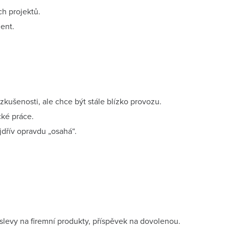
h projektů.
ent.
zkušenosti, ale chce být stále blízko provozu.
cké práce.
jdřív opravdu „osahá“.
slevy na firemní produkty, příspěvek na dovolenou.