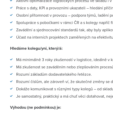
Aktivní optimalizace logistických procesů ve skladu i v
Práce s daty, KPI a provozními ukazateli – hledání příči
Osobní přítomnost v provozu – podpora týmů, ladění po
Spolupráce s pobočkami v rámci ČR a s kolegy napříč f
Zavádění a sjednocování standardů tak, aby byly aplik
Účast na interních projektech zaměřených na efektivitu,
Hledáme kolegu/yni, který/á:
Má minimálně 3 roky zkušeností v logistice, ideálně v
Má zkušenost se zaváděním nebo zlepšováním procesů
Rozumí základům dodavatelského řetězce.
Rozumí číslům, ale zároveň ví, že skutečné změny se d
Dokáže komunikovat s různými typy kolegů – od skla
Je samostatný, praktický a má chuť věci dotahovat, nej
Výhodou (ne podmínkou) je: