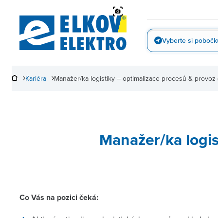
Přejít
na
obsah
Vyberte si pobočk
Vyfotit
Kariéra
Manažer/ka logistiky – optimalizace procesů & provoz 
Manažer/ka logis
Co Vás na pozici čeká: