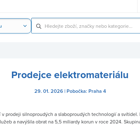
u
Nahrát obrázek produktu
Skenování čárové
Prodejce elektromateriálu
29. 01. 2026 | Pobočka: Praha 4
 prodeji silnoproudých a slaboproudých technologií a svítidel.
lužeb a navýšila obrat na 5,5 miliardy korun v roce 2024. Skup