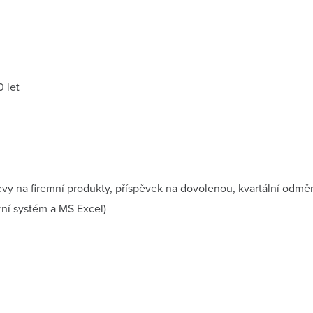
0 let
evy na firemní produkty, příspěvek na dovolenou, kvartální odmě
rní systém a MS Excel)