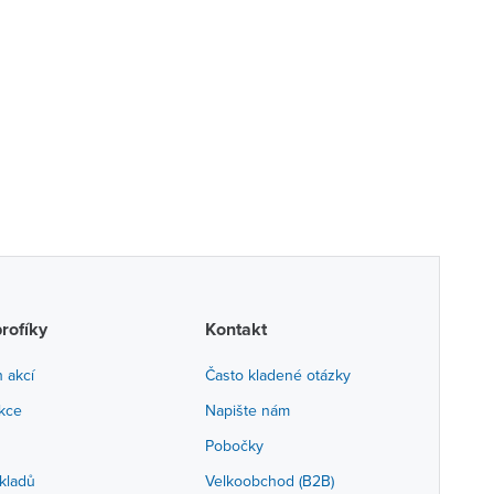
profíky
Kontakt
h akcí
Často kladené otázky
akce
Napište nám
Pobočky
kladů
Velkoobchod (B2B)