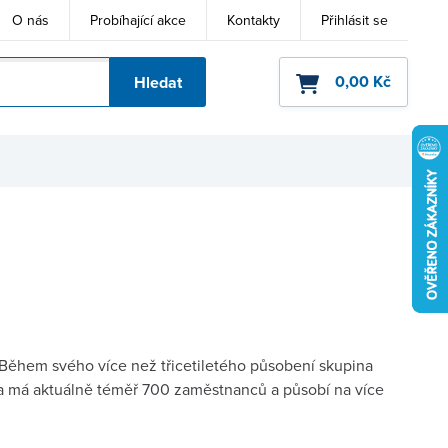
O nás
Probíhající akce
Kontakty
Přihlásit se
0,00 Kč
Hledat
ho kódu
 Během svého více než třicetiletého působení skupina
ina má aktuálně téměř 700 zaměstnanců a působí na více