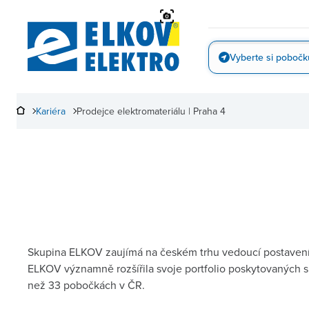
Přejít
na
obsah
Vyberte si pobočk
Vyfotit
Kariéra
Prodejce elektromateriálu | Praha 4
Skupina ELKOV zaujímá na českém trhu vedoucí postavení v
ELKOV významně rozšířila svoje portfolio poskytovaných s
než 33 pobočkách v ČR.