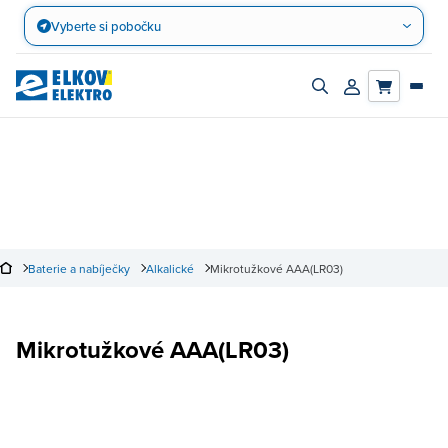
Přejít
Vyberte si pobočku
na
obsah
Zapnout/vypnout
Přihlásit/registro
vyhledávací
účet
panel
Baterie a nabíječky
Alkalické
Mikrotužkové AAA(LR03)
Mikrotužkové AAA(LR03)