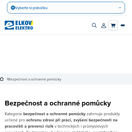
Přejít
Vyberte si pobočku
na
obsah
Zapnout/vypnout
Přihlásit/registro
vyhledávací
účet
panel
Bezpečnost a ochranné pomůcky
Bezpečnost a ochranné pomůcky
Kategorie
bezpečnost a ochranné pomůcky
zahrnuje produkty
určené pro
ochranu zdraví při práci, zvýšení bezpečnosti na
pracovišti a prevenci rizik
v technických i průmyslových