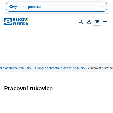
Přejít
Vyberte si pobočku
na
obsah
Zapnout/vypnout
Přihlásit/registro
vyhledávací
účet
panel
t a ochranné pomůcky
Oděvy a ochranné pracovní pomůcky
Pracovní rukavice
Pracovní rukavice