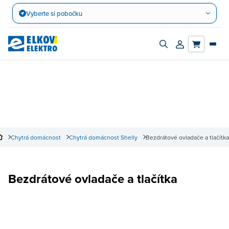
Přejít
Vyberte si pobočku
na
obsah
Zapnout/vypnout
Přihlásit/registro
vyhledávací
účet
panel
Chytrá domácnost
Chytrá domácnost Shelly
Bezdrátové ovladače a tlačítka
Bezdrátové ovladače a tlačítka