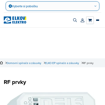
Přejít
Vyberte si pobočku
na
obsah
Zapnout/vypnout
Přihlásit/registro
vyhledávací
účet
panel
Domovní spínače a zásuvky
ELKO EP spínače a zásuvky
RF prvky
RF prvky