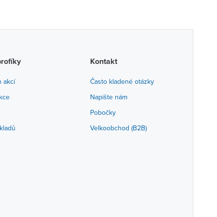
profíky
Kontakt
h akcí
Často kladené otázky
akce
Napište nám
Pobočky
kladů
Velkoobchod (B2B)