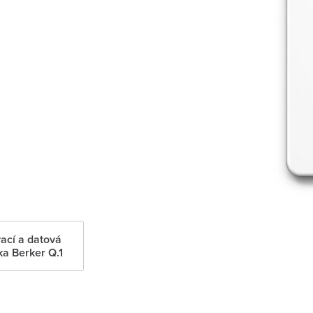
ací a datová
ka Berker Q.1