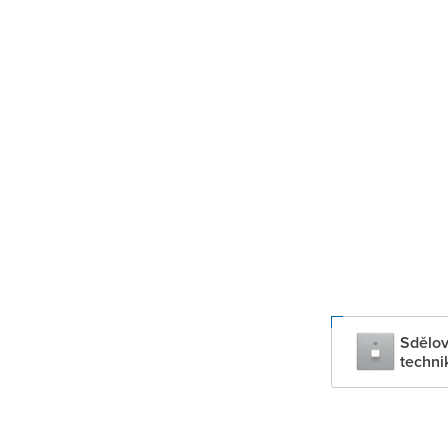
Sdělov
techni