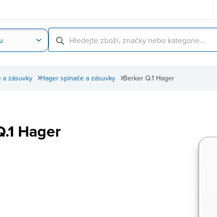
u
Nahrát obrázek produktu
Skenování čárové
 a zásuvky
Hager spínače a zásuvky
Berker Q.1 Hager
Q.1 Hager