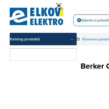
Přejít
na
obsah
Vyberte si pobočk
Vyfotit
Katalog produktů
Domovní spínače
Berker 