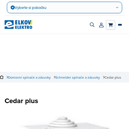
Přejít
Vyberte si pobočku
na
obsah
Zapnout/vypnout
Přihlásit/registro
vyhledávací
účet
panel
Domovní spínače a zásuvky
Schneider spínače a zásuvky
Cedar plus
Cedar plus