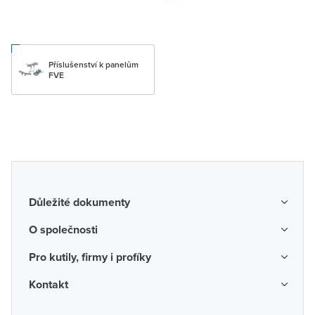
Příslušenství k panelům
FVE
Důležité dokumenty
Obchodní podmínky
O společnosti
Možnosti dopravy a platby
O nás
Pro kutily, firmy i profíky
Reklamace a vrácení zboží
Kariéra
Katalogy probíhajících akcí
Kontakt
Odstoupení od smlouvy
Protikorupční program
Probíhající prodejní akce
Spotřebitel
Často kladené otázky
Firemní časopis