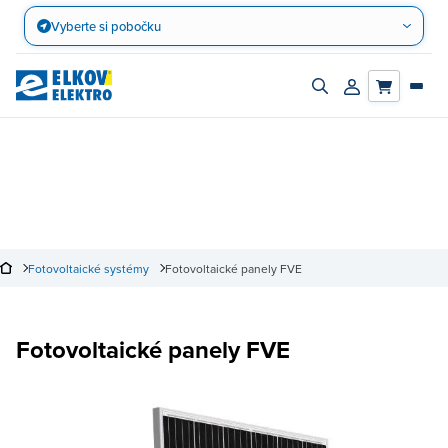
Přejít
Vyberte si pobočku
na
obsah
Zapnout/vypnout
Přihlásit/registro
vyhledávací
účet
panel
Fotovoltaické systémy
Fotovoltaické panely FVE
Fotovoltaické panely FVE