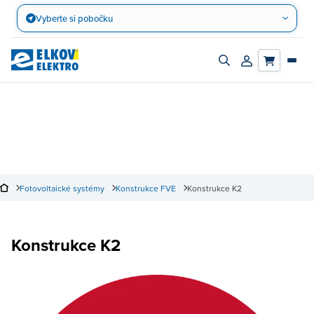
Přejít
Vyberte si pobočku
na
obsah
Zapnout/vypnout
Přihlásit/registro
vyhledávací
účet
panel
Fotovoltaické systémy
Konstrukce FVE
Konstrukce K2
Konstrukce K2