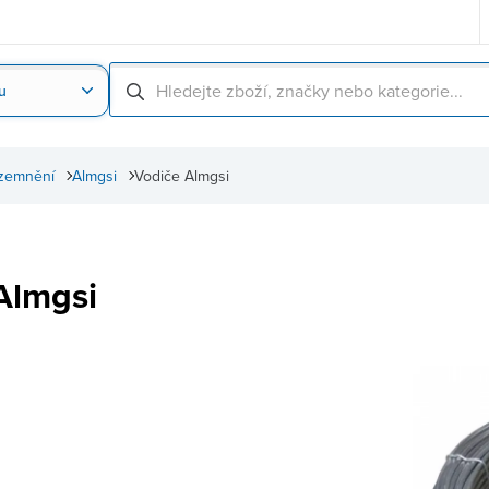
u
Nahrát obrázek produktu
Skenování čárové
zemnění
Almgsi
Vodiče Almgsi
Almgsi