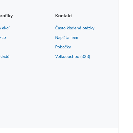
profíky
Kontakt
h akcí
Často kladené otázky
akce
Napište nám
Pobočky
kladů
Velkoobchod (B2B)