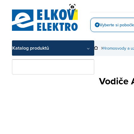
Přejít
na
obsah
Vyberte si pobočk
Vyfotit
Katalog produktů
Hromosvody a u
Vodiče 