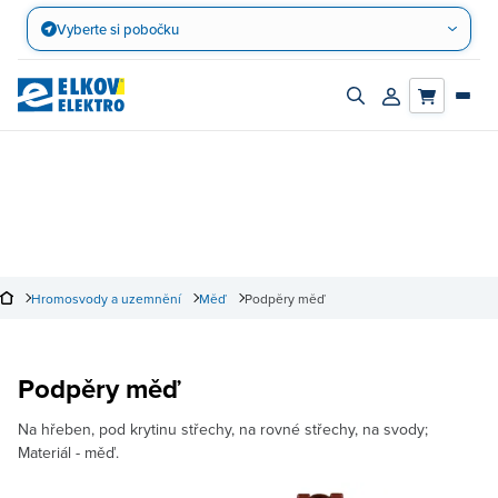
Přejít
Vyberte si pobočku
na
obsah
Zapnout/vypnout
Přihlásit/registro
vyhledávací
účet
panel
Hromosvody a uzemnění
Měď
Podpěry měď
Podpěry měď
Na hřeben, pod krytinu střechy, na rovné střechy, na svody;
Materiál - měď.