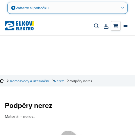
Přejít
Vyberte si pobočku
na
obsah
Zapnout/vypnout
Přihlásit/registro
vyhledávací
účet
panel
Hromosvody a uzemnění
Nerez
Podpěry nerez
Podpěry nerez
Materiál - nerez.