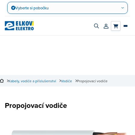
Přejít
Vyberte si pobočku
na
obsah
Zapnout/vypnout
Přihlásit/registro
vyhledávací
účet
panel
Kabely, vodiče a příslušenství
Vodiče
Propojovací vodiče
Propojovací vodiče