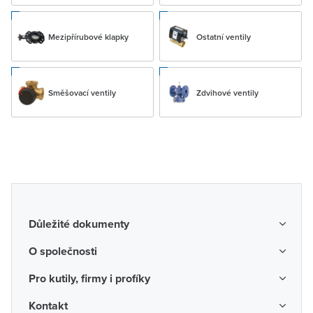
Mezipřírubové klapky
Ostatní ventily
Směšovací ventily
Zdvihové ventily
Důležité dokumenty
Obchodní podmínky
O společnosti
Možnosti dopravy a platby
O nás
Pro kutily, firmy i profíky
Reklamace a vrácení zboží
Kariéra
Katalogy probíhajících akcí
Kontakt
Odstoupení od smlouvy