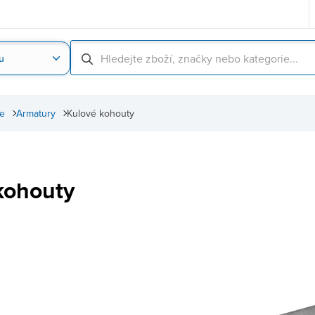
u
Nahrát obrázek produktu
Skenování čárové
ce
Armatury
Kulové kohouty
kohouty