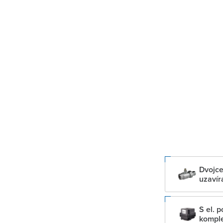
Dvojce
uzavír
S el. 
komple