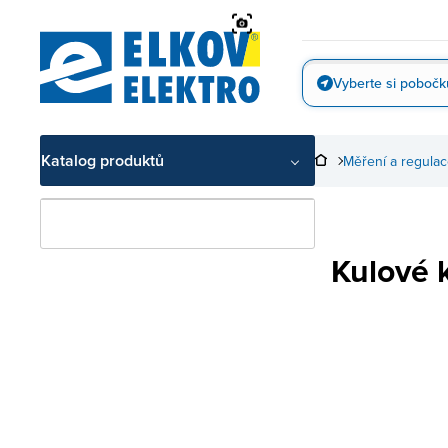
Přejít
na
obsah
Vyberte si pobočk
Vyfotit
Katalog produktů
Měření a regula
Kulové 