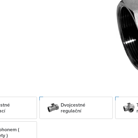
stné
Dvojcestné
ací
regulační
pohonem (
ty )