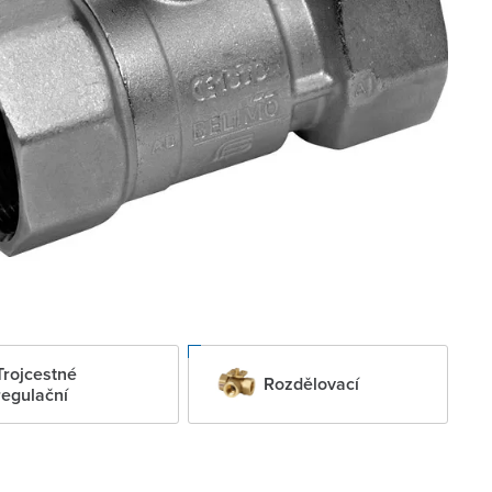
Trojcestné
Rozdělovací
regulační