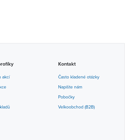
profíky
Kontakt
h akcí
Často kladené otázky
akce
Napište nám
Pobočky
kladů
Velkoobchod (B2B)