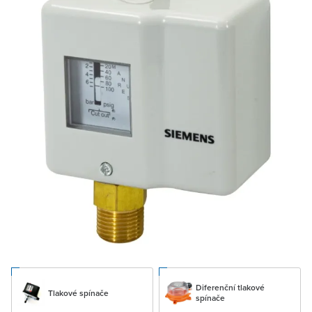
Diferenční tlakové
Tlakové spínače
spínače