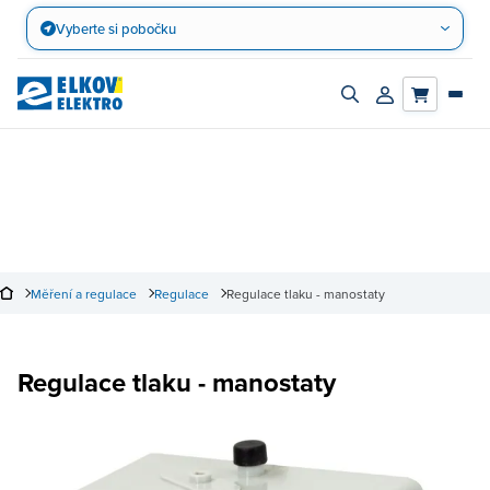
Přejít
Vyberte si pobočku
na
obsah
Zapnout/vypnout
Přihlásit/registro
vyhledávací
účet
panel
Měření a regulace
Regulace
Regulace tlaku - manostaty
Regulace tlaku - manostaty