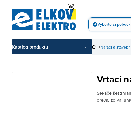
Přejít
na
obsah
Vyberte si pobočk
Vyfotit
Katalog produktů
Nářadí a stavebn
Vrtací n
Sekáče šestihran
dřeva, zdiva, univ