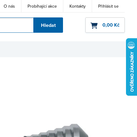
O nás
Probíhající akce
Kontakty
Přihlásit se
0,00 Kč
Hledat
ho kódu