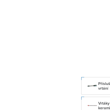
Příslu
vrtání
Vrtáky
keram