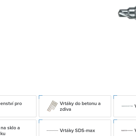
šenství pro
Vrtáky do betonu a
zdiva
 na sklo a
Vrtáky SDS-max
iku