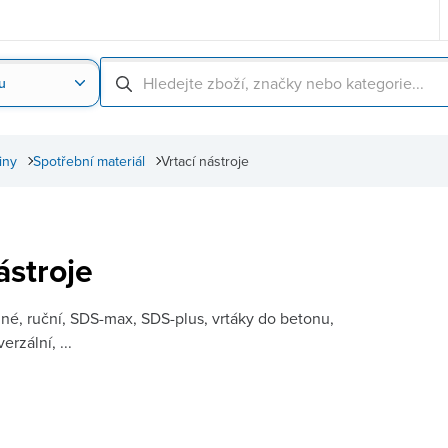
u
Nahrát obrázek produktu
Skenování čárové
iny
Spotřební materiál
Vrtací nástroje
ástroje
né, ruční, SDS-max, SDS-plus, vrtáky do betonu,
erzální, ...