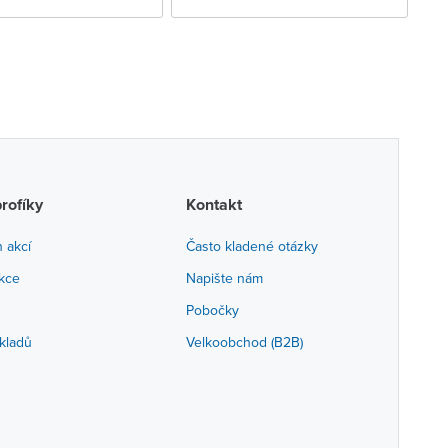
profíky
Kontakt
h akcí
Často kladené otázky
akce
Napište nám
Pobočky
kladů
Velkoobchod (B2B)