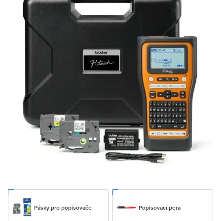
Pásky pro popisovače
Popisovací pera