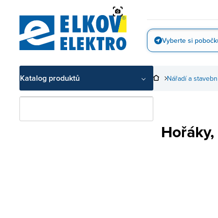
Přejít
na
obsah
Vyberte si pobočk
Vyfotit
Katalog produktů
Nářadí a stavebn
Hořáky,