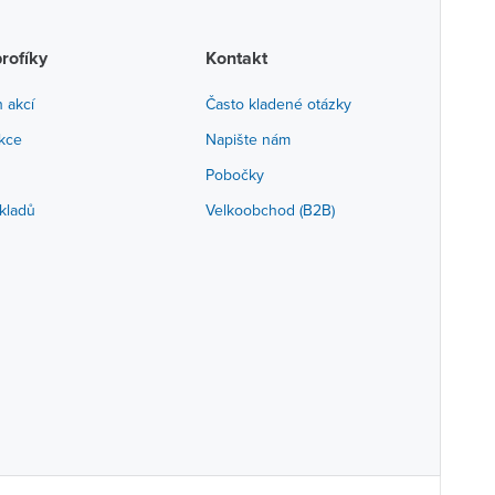
profíky
Kontakt
h akcí
Často kladené otázky
akce
Napište nám
Pobočky
kladů
Velkoobchod (B2B)