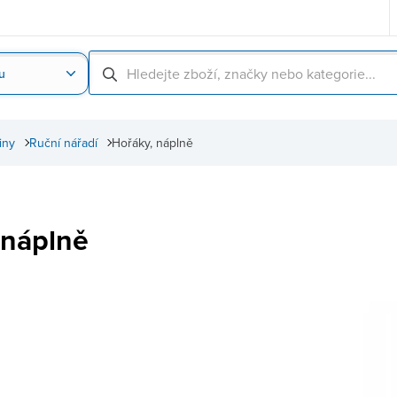
u
Nahrát obrázek produktu
Skenování čárové
iny
Ruční nářadí
Hořáky, náplně
 náplně