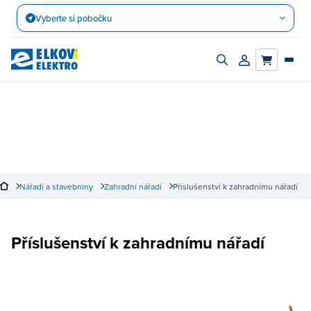
Přejít
Vyberte si pobočku
na
obsah
Zapnout/vypnout
Přihlásit/registro
vyhledávací
účet
panel
Nářadí a stavebniny
Zahradní nářadí
Příslušenství k zahradnímu nářadí
Příslušenství k zahradnímu nářadí