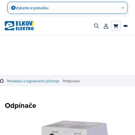
Přejít
Vyberte si pobočku
na
obsah
Zapnout/vypnout
Přihlásit/registro
vyhledávací
účet
panel
Ovládací a signalizační přístroje
Odpínače
Odpínače