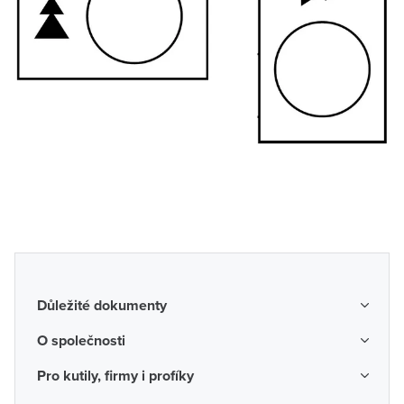
Důležité dokumenty
Obchodní podmínky
O společnosti
Možnosti dopravy a platby
O nás
Pro kutily, firmy i profíky
Reklamace a vrácení zboží
Kariéra