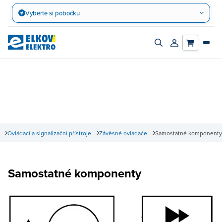
Přejít
Vyberte si pobočku
na
obsah
Zapnout/vypnout
Přihlásit/registro
vyhledávací
účet
panel
Ovládací a signalizační přístroje
Závěsné ovladače
Samostatné komponenty
Samostatné komponenty