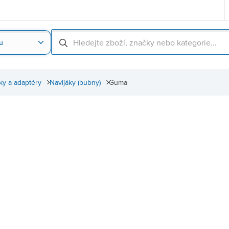
u
Nahrát obrázek produktu
Skenování čárové
ky a adaptéry
Navijáky (bubny)
Guma