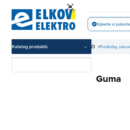
Přejít
na
obsah
Vyberte si pobočk
Vyfotit
Katalog produktů
Prodlužky, zásuv
Guma