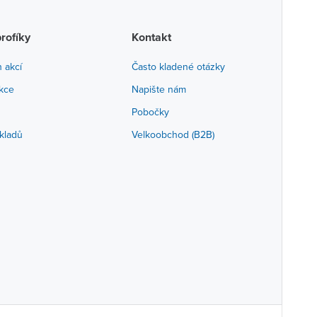
profíky
Kontakt
h akcí
Často kladené otázky
akce
Napište nám
Pobočky
kladů
Velkoobchod (B2B)