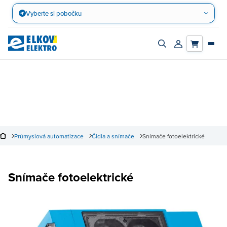
Přejít
Vyberte si pobočku
na
obsah
Zapnout/vypnout
Přihlásit/registro
vyhledávací
účet
panel
Průmyslová automatizace
Čidla a snímače
Snímače fotoelektrické
Snímače fotoelektrické