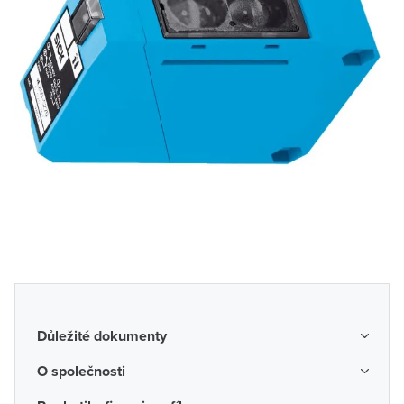
Důležité dokumenty
Obchodní podmínky
O společnosti
Možnosti dopravy a platby
O nás