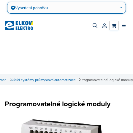
Přejít
Vyberte si pobočku
na
obsah
Zapnout/vypnout
Přihlásit/registro
vyhledávací
účet
panel
zace
Řídící systémy průmyslová automatizace
Programovatelné logické moduly
Programovatelné logické moduly