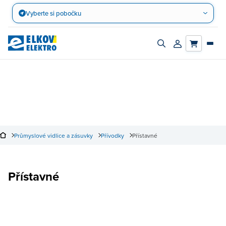
Přejít
Vyberte si pobočku
na
obsah
Zapnout/vypnout
Přihlásit/registro
vyhledávací
účet
panel
Průmyslové vidlice a zásuvky
Přívodky
Přístavné
Přístavné