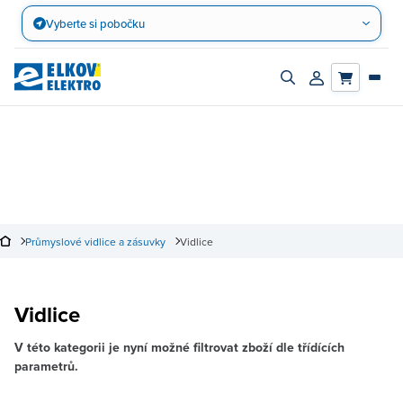
Přejít
Vyberte si pobočku
na
obsah
Zapnout/vypnout
Přihlásit/registro
vyhledávací
účet
panel
Průmyslové vidlice a zásuvky
Vidlice
Vidlice
V této kategorii je nyní možné filtrovat zboží dle třídících
parametrů.