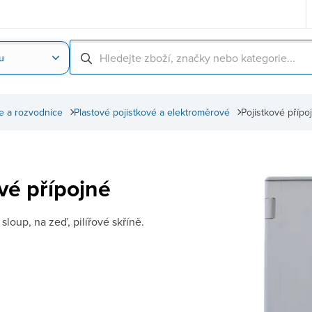
u
Nahrát obrázek produktu
Skenování čárové
e a rozvodnice
Plastové pojistkové a elektroměrové
Pojistkové přípo
vé přípojné
 sloup, na zeď, pilířové skříně.