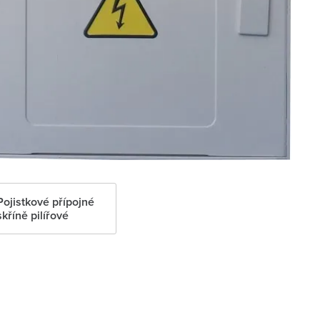
Pojistkové přípojné
skříně pilířové