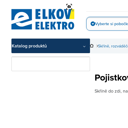
Přejít
na
obsah
Vyberte si pobočk
Vyfotit
Katalog produktů
Skříně, rozváděč
Pojistko
Skříně do zdi, na