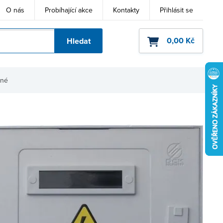
O nás
Probíhající akce
Kontakty
Přihlásit se
0,00 Kč
Hledat
ho kódu
jné