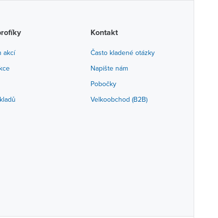
profíky
Kontakt
h akcí
Často kladené otázky
akce
Napište nám
Pobočky
kladů
Velkoobchod (B2B)