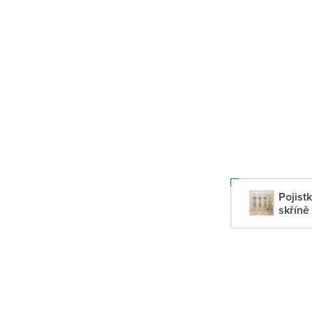
Pojist
skříně