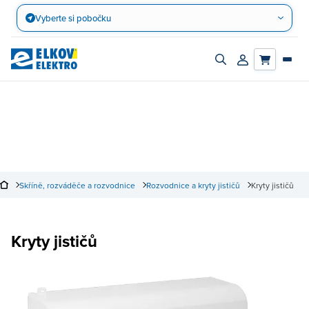
Přejít
Vyberte si pobočku
na
obsah
Zapnout/vypnout
Přihlásit/registro
vyhledávací
účet
panel
Skříně, rozváděče a rozvodnice
Rozvodnice a kryty jističů
Kryty jističů
Kryty jističů