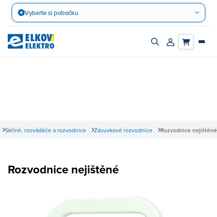
Přejít
Vyberte si pobočku
na
obsah
Zapnout/vypnout
Přihlásit/registro
vyhledávací
účet
panel
Skříně, rozváděče a rozvodnice
Zásuvkové rozvodnice
Rozvodnice nejištěné
Rozvodnice nejištěné