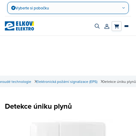
Přejít
Vyberte si pobočku
na
obsah
Zapnout/vypnout
Přihlásit/registro
vyhledávací
účet
panel
proudé technologie
Elektronická požární signalizace (EPS)
Detekce úniku plynů
Detekce úniku plynů