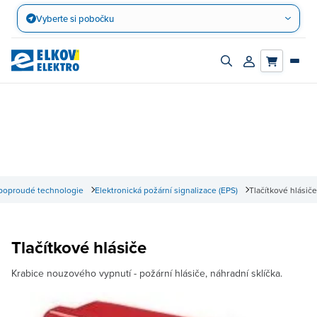
Přejít
Vyberte si pobočku
na
obsah
Zapnout/vypnout
Přihlásit/registro
vyhledávací
účet
panel
boproudé technologie
Elektronická požární signalizace (EPS)
Tlačítkové hlásiče
Tlačítkové hlásiče
Krabice nouzového vypnutí - požární hlásiče, náhradní sklíčka.