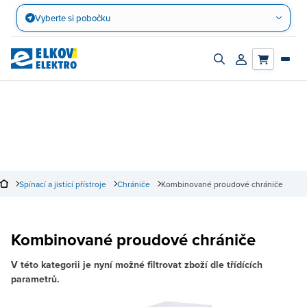
Přejít
Vyberte si pobočku
na
obsah
Zapnout/vypnout
Přihlásit/registro
vyhledávací
účet
panel
Spínací a jistící přístroje
Chrániče
Kombinované proudové chrániče
Kombinované proudové chrániče
V této kategorii je nyní možné filtrovat zboží dle třídících
parametrů.