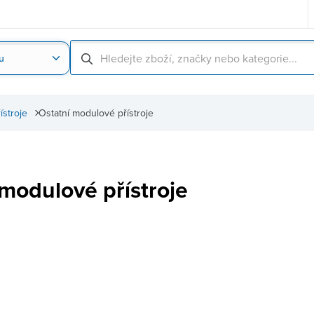
u
Nahrát obrázek produktu
Skenování čárové
řístroje
Ostatní modulové přístroje
 modulové přístroje