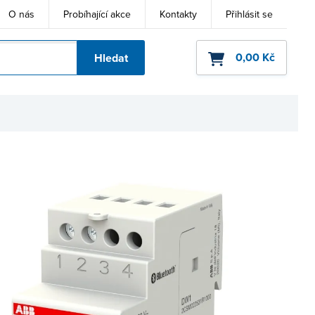
O nás
Probíhající akce
Kontakty
Přihlásit se
0,00 Kč
Hledat
ho kódu