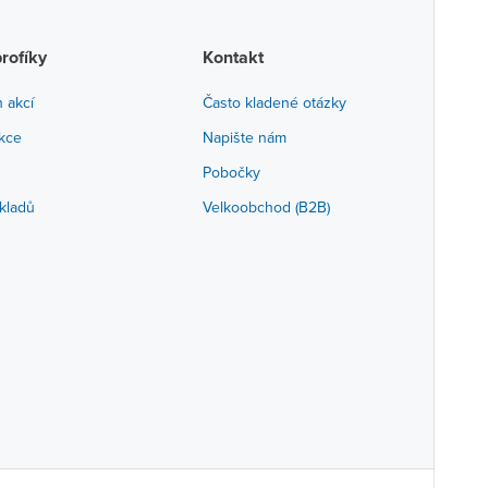
profíky
Kontakt
h akcí
Často kladené otázky
akce
Napište nám
Pobočky
kladů
Velkoobchod (B2B)