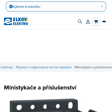
Přejít
Vyberte si pobočku
na
obsah
Zapnout/vypnout
Přihlásit/registro
vyhledávací
účet
panel
cí přístroje
Stykače a nadproudová relé ke stykačům
Ministykače a příslušenství
Ministykače a příslušenství