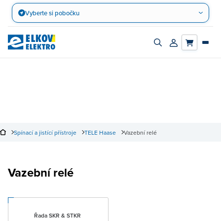
Přejít
Vyberte si pobočku
na
obsah
Zapnout/vypnout
Přihlásit/registro
vyhledávací
účet
panel
Spínací a jistící přístroje
TELE Haase
Vazební relé
Vazební relé
Řada SKR & STKR