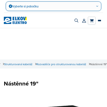
Přejít
Vyberte si pobočku
na
obsah
Zapnout/vypnout
Přihlásit/registro
vyhledávací
účet
panel
Strukturovaná kabeláž
Rozvaděče pro strukturovanou kabeláž
Nástěnné 19"
Nástěnné 19"