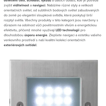
osvětlení cest
,
schodišť
,
vjezdů
a dalších oblastí, kde je potřeba
zvýšit
viditelnost
a
navigaci
. Nabízíme různé styly a velikosti
orientačních světel, od subtilních bodových světel zabudovaných
do země po elegantní sloupková svítidla, která poskytují širší
rozptyl světla. Všechny produkty v této kategorii jsou navrženy s
důrazem na odolnost vůči povětrnostním vlivům a energetickou
efektivitu, přičemž mnohé využívají
LED technologii
pro
dlouhodobou
úsporu energie
. Zlepšete navigaci a estetiku vašeho
venkovního prostředí s naší kvalitní kolekcí orientačních
exteriérových svítidel
.