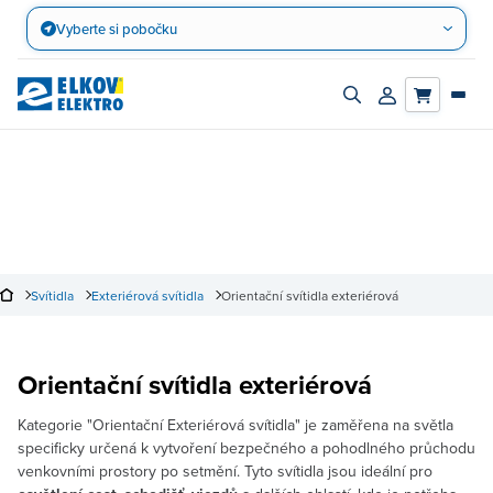
Přejít
Vyberte si pobočku
na
obsah
Zapnout/vypnout
Přihlásit/registro
vyhledávací
účet
panel
Svítidla
Exteriérová svítidla
Orientační svítidla exteriérová
Orientační svítidla exteriérová
Kategorie "Orientační Exteriérová svítidla" je zaměřena na světla
specificky určená k vytvoření bezpečného a pohodlného průchodu
venkovními prostory po setmění. Tyto svítidla jsou ideální pro