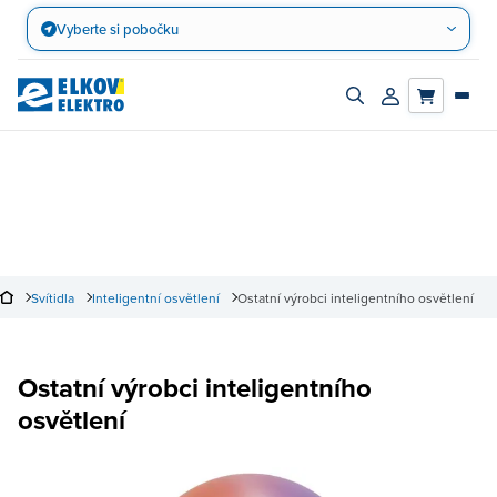
Přejít
Vyberte si pobočku
na
obsah
Zapnout/vypnout
Přihlásit/registro
vyhledávací
účet
panel
Svítidla
Inteligentní osvětlení
Ostatní výrobci inteligentního osvětlení
Ostatní výrobci inteligentního
osvětlení