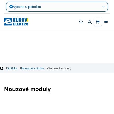
Přejít
Vyberte si pobočku
na
obsah
Zapnout/vypnout
Přihlásit/registro
vyhledávací
účet
panel
Svítidla
Nouzová svítidla
Nouzové moduly
Nouzové moduly