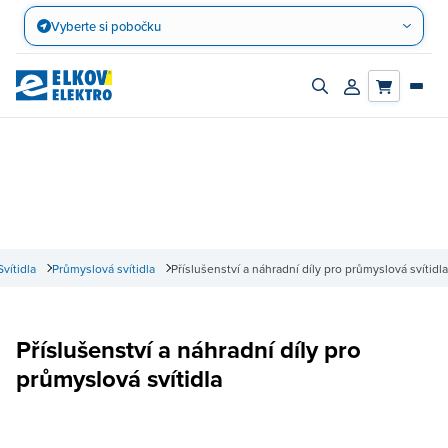
Přejít
Vyberte si pobočku
na
obsah
Zapnout/vypnout
Přihlásit/registro
vyhledávací
účet
panel
Svítidla
Průmyslová svítidla
Příslušenství a náhradní díly pro průmyslová svítidla
Příslušenství a náhradní díly pro
průmyslová svítidla